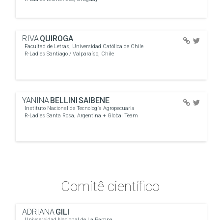
RIVA
QUIROGA
Facultad de Letras, Universidad Católica de Chile
R-Ladies Santiago / Valparaíso, Chile
YANINA
BELLINI SAIBENE
Instituto Nacional de Tecnología Agropecuaria
R-Ladies Santa Rosa, Argentina + Global Team
Comitê científico
ADRIANA
GILI
Univsersidad Nacional de La Pampa