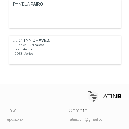
PAMELA
PAIRO
JOCELYN
CHAVEZ
R-Ladies Cuernavaca
Bioconductor
CDSB México
Links
Contato
repositório
latinr.conf@gmail.com